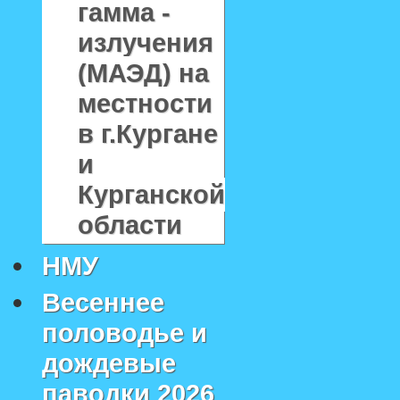
гамма -
излучения
(МАЭД) на
местности
в г.Кургане
и
Курганской
области
НМУ
Весеннее
половодье и
дождевые
паводки 2026