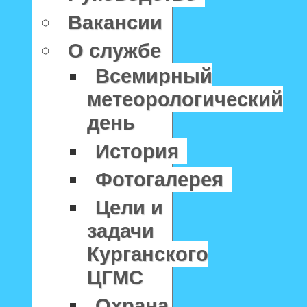
Вакансии
О службе
Всемирный
метеорологический
день
История
Фотогалерея
Цели и
задачи
Курганского
ЦГМС
Охрана