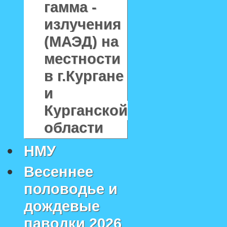
гамма -
излучения
(МАЭД) на
местности
в г.Кургане
и
Курганской
области
НМУ
Весеннее
половодье и
дождевые
паводки 2026