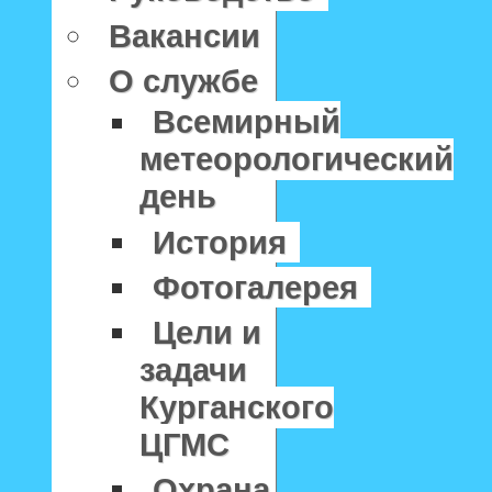
Вакансии
О службе
Всемирный
метеорологический
день
История
Фотогалерея
Цели и
задачи
Курганского
ЦГМС
Охрана