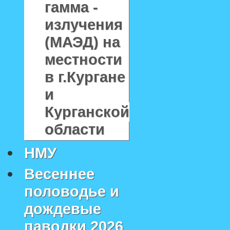
гамма -
излучения
(МАЭД) на
местности
в г.Кургане
и
Курганской
области
НМУ
Весеннее
половодье и
дождевые
паводки 2026