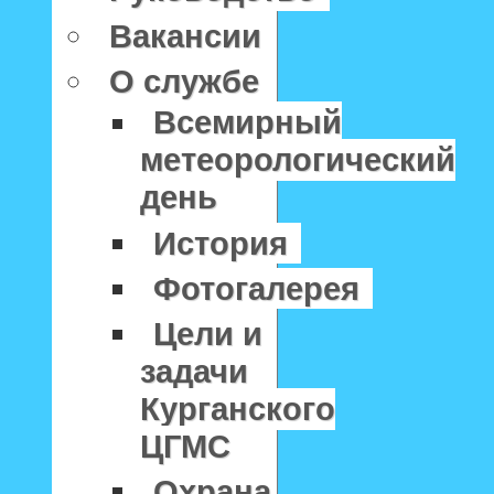
Вакансии
О службе
Всемирный
метеорологический
день
История
Фотогалерея
Цели и
задачи
Курганского
ЦГМС
Охрана