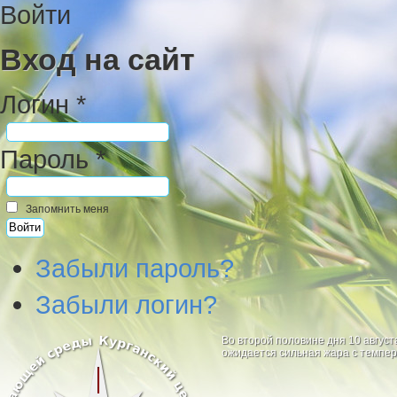
Войти
Вход на сайт
Логин *
Пароль *
Запомнить меня
Забыли пароль?
Забыли логин?
Во второй половине дня 10 август
ожидается сильная жара с темпер