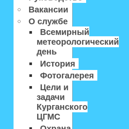
Вакансии
О службе
Всемирный
метеорологический
день
История
Фотогалерея
Цели и
задачи
Курганского
ЦГМС
Охрана