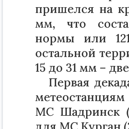
пришелся на кр
мм, что сост
нормы или 12
остальной терр
15 до 31 мм – д
Первая декад
метеостанциям 
МС Шадринск (3
для МС Курган (2