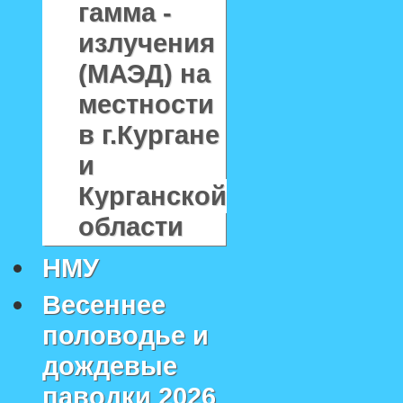
гамма -
излучения
(МАЭД) на
местности
в г.Кургане
и
Курганской
области
НМУ
Весеннее
половодье и
дождевые
паводки 2026