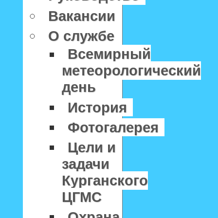
Вакансии
О службе
Всемирный
метеорологический
день
История
Фотогалерея
Цели и
задачи
Курганского
ЦГМС
Охрана