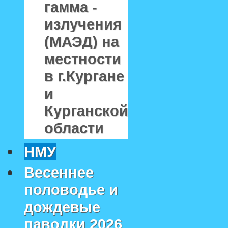
гамма -
излучения
(МАЭД) на
местности
в г.Кургане
и
Курганской
области
НМУ
Весеннее
половодье и
дождевые
паводки 2026