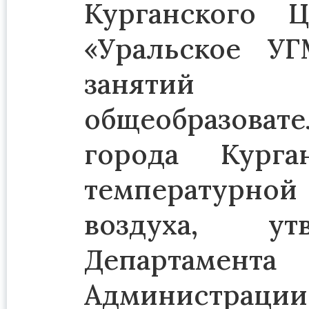
Курганского
«Уральское У
занятий 
общеобразов
города Кург
температурн
воздуха, ут
Департамента
Администрации 