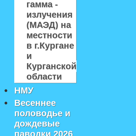
гамма -
излучения
(МАЭД) на
местности
в г.Кургане
и
Курганской
области
НМУ
Весеннее
половодье и
дождевые
паводки 2026