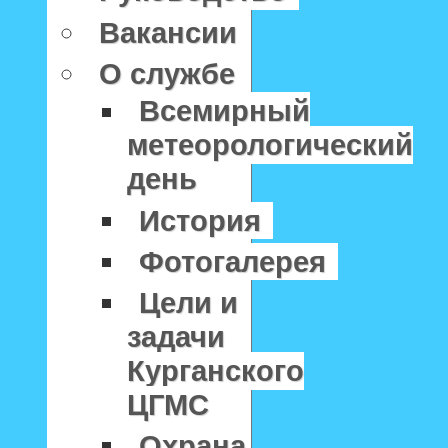
Вакансии
О службе
Всемирный
метеорологический
день
История
Фотогалерея
Цели и
задачи
Курганского
ЦГМС
Охрана