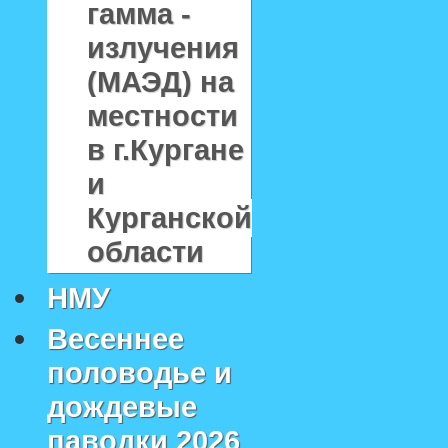
гамма -
излучения
(МАЭД) на
местности
в г.Кургане
и
Курганской
области
НМУ
Весеннее
половодье и
дождевые
паводки 2026