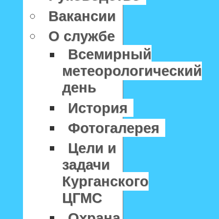
Вакансии
О службе
Всемирный
метеорологический
день
История
Фотогалерея
Цели и
задачи
Курганского
ЦГМС
Охрана