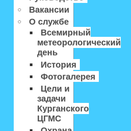
Вакансии
О службе
Всемирный
метеорологический
день
История
Фотогалерея
Цели и
задачи
Курганского
ЦГМС
Охрана