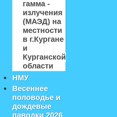
гамма -
излучения
(МАЭД) на
местности
в г.Кургане
и
Курганской
области
НМУ
Весеннее
половодье и
дождевые
паводки 2026