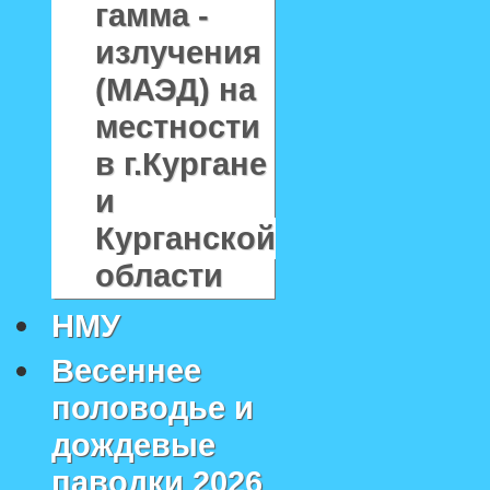
гамма -
излучения
(МАЭД) на
местности
в г.Кургане
и
Курганской
области
НМУ
Весеннее
половодье и
дождевые
паводки 2026