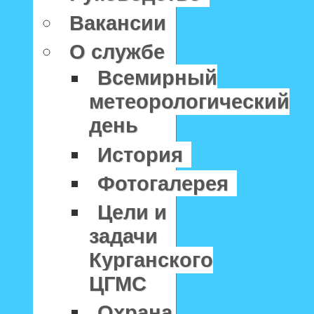
Вакансии
О службе
Всемирный
метеорологический
день
История
Фотогалерея
Цели и
задачи
Курганского
ЦГМС
Охрана