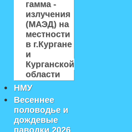
гамма -
излучения
(МАЭД) на
местности
в г.Кургане
и
Курганской
области
НМУ
Весеннее
половодье и
дождевые
паводки 2026