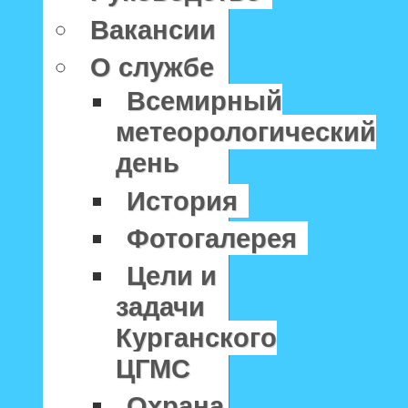
Вакансии
О службе
Всемирный
метеорологический
день
История
Фотогалерея
Цели и
задачи
Курганского
ЦГМС
Охрана