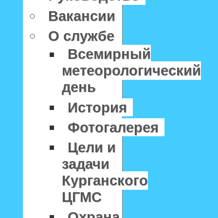
Вакансии
О службе
Всемирный
метеорологический
день
История
Фотогалерея
Цели и
задачи
Курганского
ЦГМС
Охрана