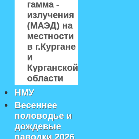
гамма -
излучения
(МАЭД) на
местности
в г.Кургане
и
Курганской
области
НМУ
Весеннее
половодье и
дождевые
паводки 2026