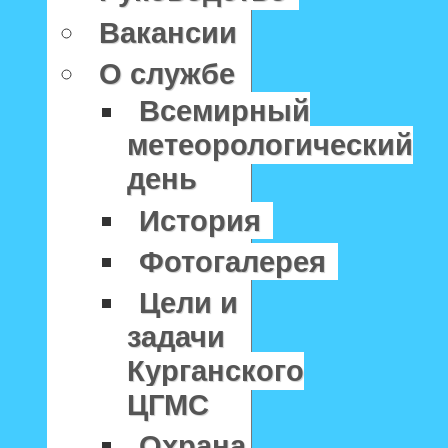
Вакансии
О службе
Всемирный
метеорологический
день
История
Фотогалерея
Цели и
задачи
Курганского
ЦГМС
Охрана