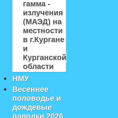
гамма -
излучения
(МАЭД) на
местности
в г.Кургане
и
Курганской
области
НМУ
Весеннее
половодье и
дождевые
паводки 2026