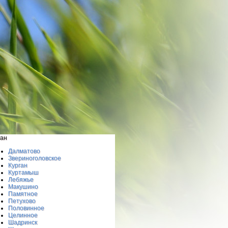
ган
Далматово
Звериноголовское
Курган
Куртамыш
Лебяжье
Макушино
Памятное
Петухово
Половинное
Целинное
Шадринск