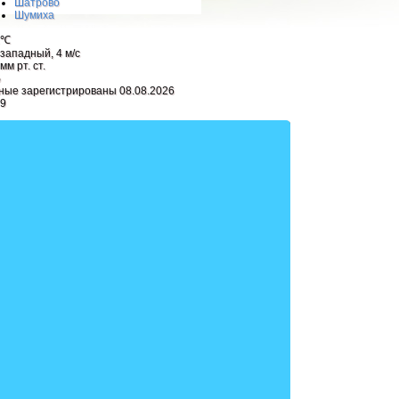
Шатрово
Шумиха
2℃
западный, 4 м/с
мм рт. ст.
%
ные зарегистрированы 08.08.2026
39