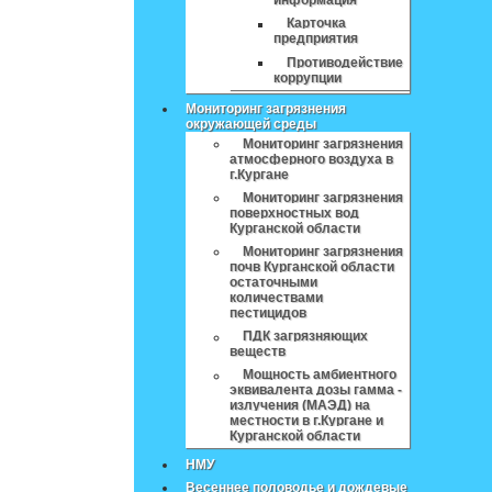
информация
Карточка
предприятия
Противодействие
коррупции
Мониторинг загрязнения
окружающей среды
Мониторинг загрязнения
атмосферного воздуха в
г.Кургане
Мониторинг загрязнения
поверхностных вод
Курганской области
Мониторинг загрязнения
почв Курганской области
остаточными
количествами
пестицидов
ПДК загрязняющих
веществ
Мощность амбиентного
эквивалента дозы гамма -
излучения (МАЭД) на
местности в г.Кургане и
Курганской области
НМУ
Весеннее половодье и дождевые