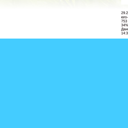
29.
юго-
753 
34
Дан
14: