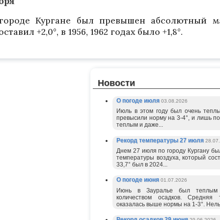
бря
 городе Кургане был превышен абсолютный м
тавил +2,0°, в 1956, 1962 годах было +1,8°.
Новости
О погоде июля
03.08.2026
Июль в этом году был очень тепл
превысили норму на 3-4°, и лишь по
теплым и даже...
Рекорд температуры 27 июля
28.07
Днем 27 июля по городу Кургану б
температуры воздуха, который сос
33,7° был в 2024...
О погоде июня
01.07.2026
Июнь в Зауралье был теплым 
количеством осадков. Средняя 
оказалась выше нормы на 1-3°. Нель
Рекорд осадков 29 июня
29.06.2026