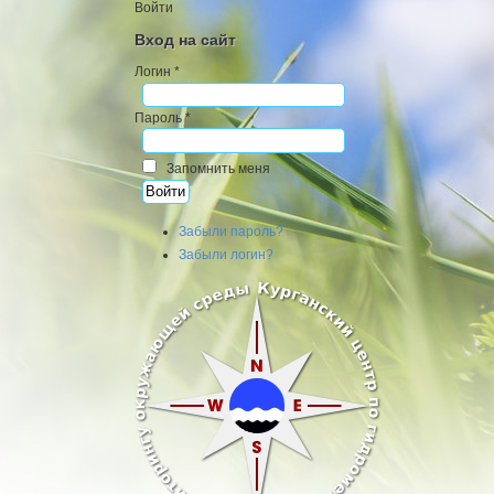
Войти
Вход на сайт
Логин *
Пароль *
Запомнить меня
Забыли пароль?
Забыли логин?