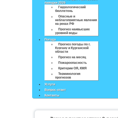
паводки 2026
Гидрологический
бюллетень
Опасные и
неблагоприятные явления
на реках РФ
Прогноз наивысших
уровней воды
Погода
Прогноз погоды по г.
Кургану и Курганской
области
Прогноз на месяц
Пожароопасность
Критерии ОЯ, КМЯ
Терминология
прогнозов
Услуги
Вопрос-ответ
Контакты