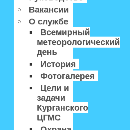
Вакансии
О службе
Всемирный
метеорологический
день
История
Фотогалерея
Цели и
задачи
Курганского
ЦГМС
Охрана