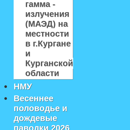
гамма -
излучения
(МАЭД) на
местности
в г.Кургане
и
Курганской
области
НМУ
Весеннее
половодье и
дождевые
паводки 2026